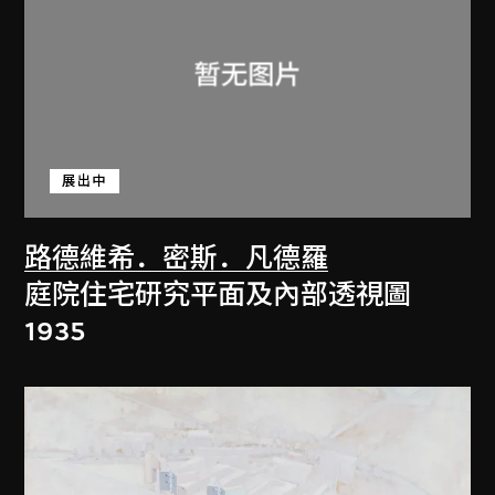
展出中
路德維希．密斯．凡德羅
庭院住宅研究平面及內部透視圖
1935