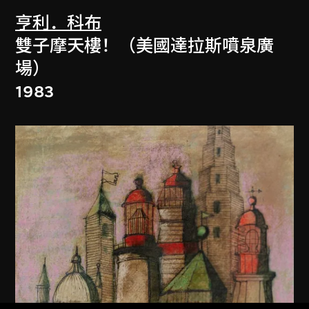
亨利．科布
雙子摩天樓！（美國達拉斯噴泉廣
場）
1983