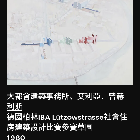
大都會建築事務所
、
艾利亞．曾赫
利斯
德國柏林IBA Lützowstrasse社會住
房建築設計比賽參賽草圖
1980