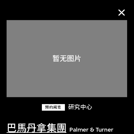
M+藏品
进一步筛选
搜索
关于M+藏品
研究中心
预约阅览
探索世界顶级的二十及二十一世纪视觉
文化藏品。
巴馬丹拿集團
Palmer & Turner