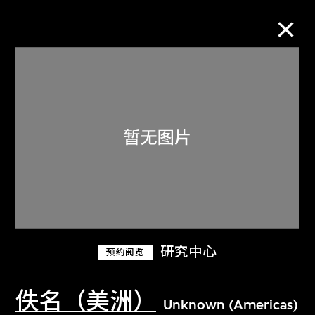
M+藏品
进一步筛选
搜索
关于M+藏品
研究中心
预约阅览
探索世界顶级的二十及二十一世纪视觉
文化藏品。
佚名（美洲）
Unknown (Americas)