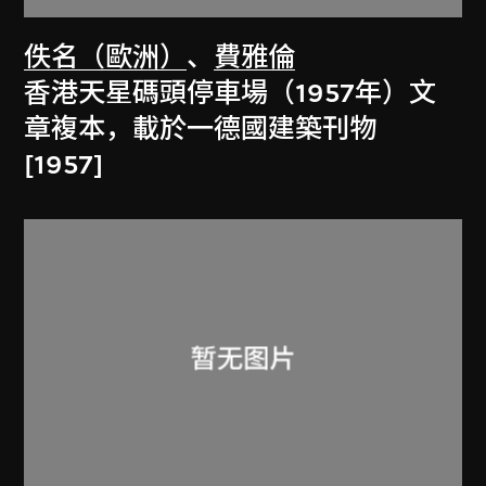
佚名（歐洲）
、
費雅倫
香港天星碼頭停車場（1957年）文
章複本，載於一德國建築刊物
[1957]