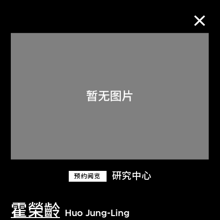
M+藏品
进一步筛选
搜索
关于M+藏品
研究中心
预约阅览
探索世界顶级的二十及二十一世纪视觉
文化藏品。
霍榮齡
Huo Jung-Ling