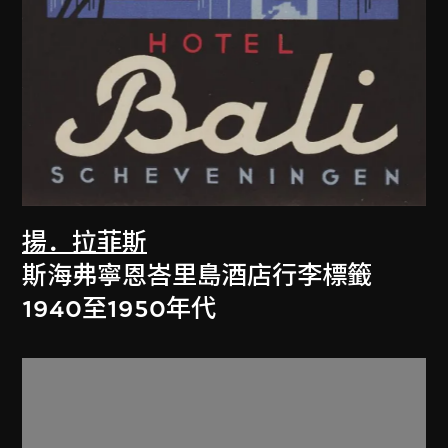
揚．拉菲斯
斯海弗寧恩峇里島酒店行李標籤
1940至1950年代