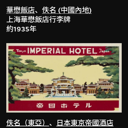
華懋飯店
、
佚名 (中國內地)
上海華懋飯店行李牌
約1935年
佚名（東亞）
、
日本東京帝國酒店