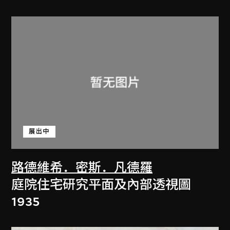
展出中
路德維希．密斯．凡德羅
庭院住宅研究平面及內部透視圖
1935