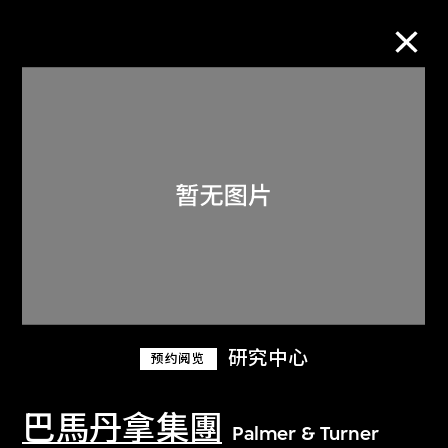
M+藏品
进一步筛选
搜索
关于M+藏品
研究中心
预约阅览
探索世界顶级的二十及二十一世纪视觉
文化藏品。
巴馬丹拿集團
Palmer & Turner