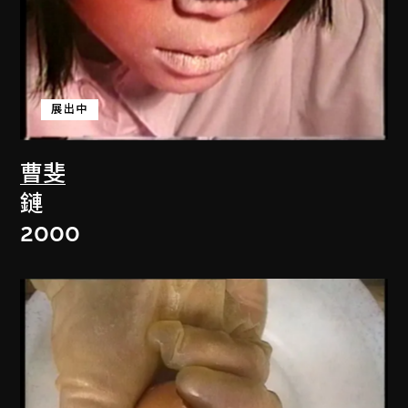
展出中
曹斐
鏈
2000