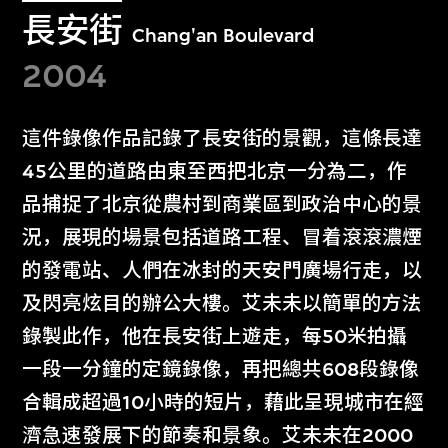
長安街
Chang'an Boulevard
2004
這件錄像作品記錄了長安街的景觀，這條長達
45公里的道路由東至西把北京一分為二，作
品捕捉了北京從農村到商業區到政治中心的景
況，展現的場景包括道路工程、冒着滾滾濃煙
的發電站、人們在冰封的天安門廣場行走，以
及閃亮炫目的辦公大樓。艾未未以簡單的方法
錄製此作，他在長安街上遊走，每50米拍攝
一段一分鐘的定鏡錄像，再把總共608段錄像
合輯成超過10小時的短片，藉此呈現城市在經
濟急速發展下的節奏和景象。艾未未在2000