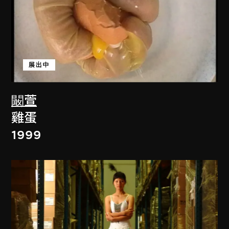
展出中
闞萱
雞蛋
1999