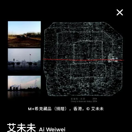
M+藏品
进一步筛选
搜索
关于M+藏品
M+希克藏品（捐贈），香港，© 艾未未
探索世界顶级的二十及二十一世纪视觉
文化藏品。
艾未未
Ai Weiwei