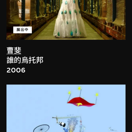
展出中
曹斐
誰的烏托邦
2006