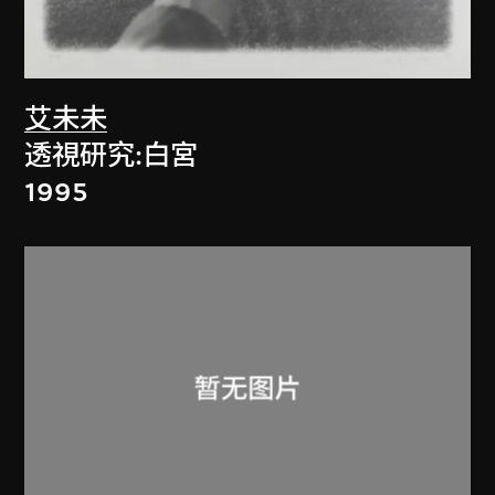
艾未未
透視研究:白宮
1995