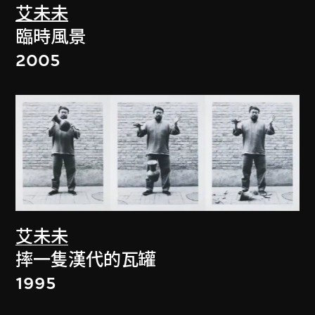
艾未未
臨時風景
2005
艾未未
摔一隻漢代的瓦罐
1995