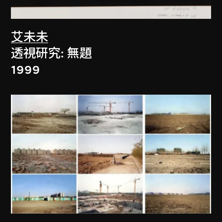
艾未未
透視研究: 無題
1999