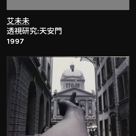
艾未未
透視研究:天安門
1997