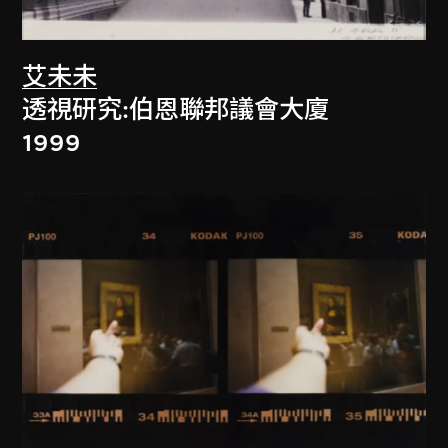
艾未未
透視研究:伯恩聯邦議會大廈
1999