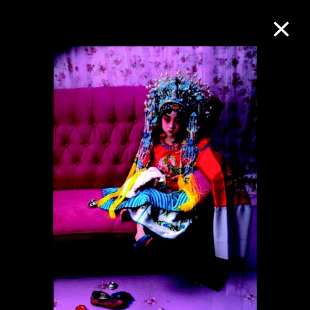
M+藏品
进一步筛选
搜索
关于M+藏品
探索世界顶级的二十及二十一世纪视觉
文化藏品。