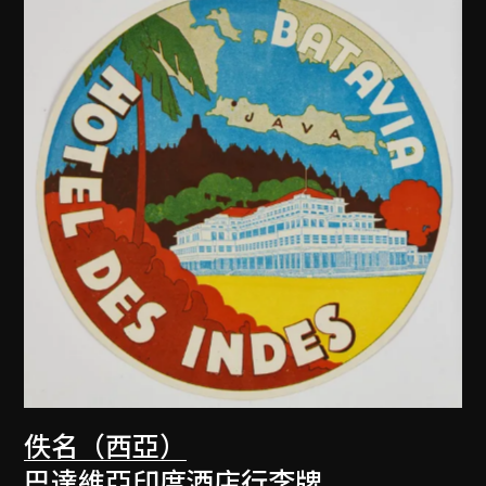
佚名（西亞）
巴達維亞印度酒店行李牌