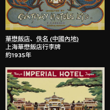
華懋飯店
、
佚名 (中國內地)
上海華懋飯店行李牌
約1935年