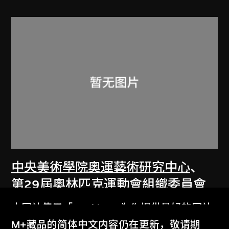
中央美術學院奧運藝術研究中心
、
第29屆奧林匹克運動會組織委員會
「文明北京 和諧奥運」海報
本网站使用「Cookies」为你提供最好的网站
2008
体验。
M+藏品的简体中文内容仍在更新，敬请期