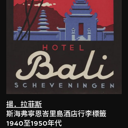
揚．拉菲斯
斯海弗寧恩峇里島酒店行李標籤
1940至1950年代