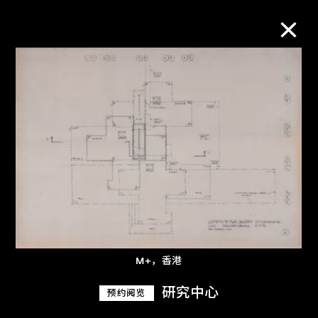
M+藏品
进一步筛选
搜索
关于M+藏品
M+，香港
探索世界顶级的二十及二十一世纪视觉
文化藏品。
研究中心
预约阅览