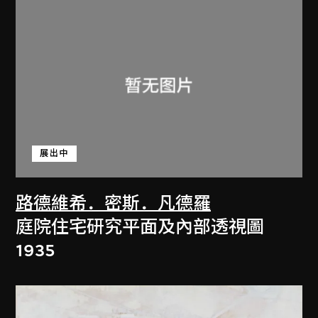
展出中
路德維希．密斯．凡德羅
庭院住宅研究平面及內部透視圖
1935