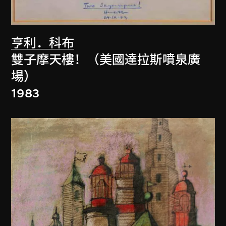
亨利．科布
雙子摩天樓！（美國達拉斯噴泉廣
場）
1983