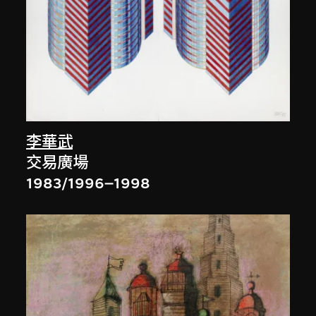
李華武
交易廣場
1983/1996–1998