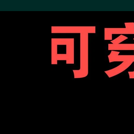
搜索M+藏品
Sea
19,052个结果
进一步筛选
关于M+藏品
探索世界顶级的二十及二十
一世纪视觉文化藏品。