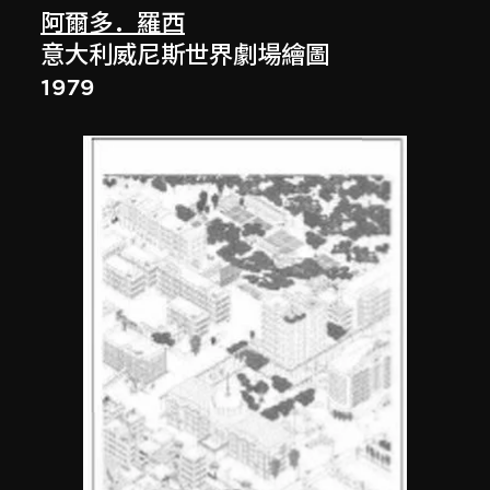
阿爾多．羅西
意大利威尼斯世界劇場繪圖
1979