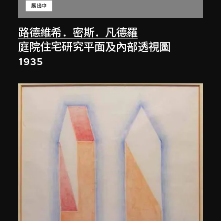
展出中
路德維希．密斯．凡德羅
庭院住宅研究平面及內部透視圖
1935