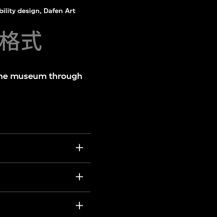
ility design, Dafen Art
換格式
ss the museum through