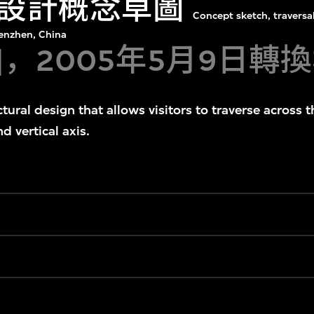
設計概念草圖
Concept sketch, traversab
nzhen, China
年]，2005年5月9日轉
ectural design that allows visitors to traverse acro
d vertical axis.