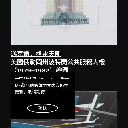
邁克爾．格雷夫斯
美國俄勒岡州波特蘭公共服務大樓
（1979–1982）繪圖
1980
本网站使用「Cookies」为你
提供最好的网站体验。
M+藏品的简体中文内容仍在
了解更多
更新，敬请期待！
明白
确认