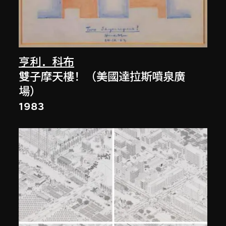
亨利．科布
雙子摩天樓！（美國達拉斯噴泉廣
場）
1983