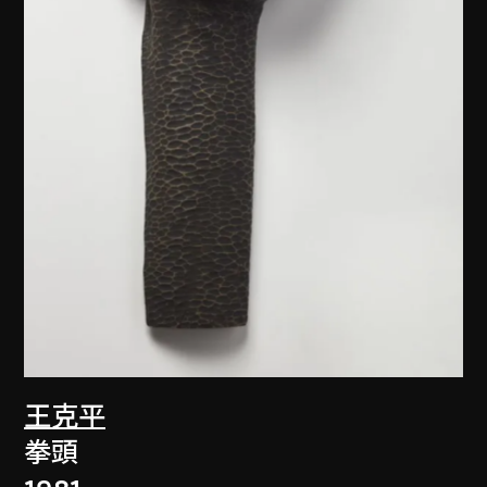
王克平
拳頭