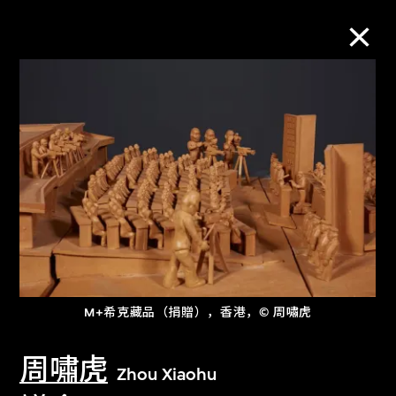
M+藏品
进一步筛选
搜索
关于M+藏品
M+希克藏品（捐贈），香港，© 周嘯虎
探索世界顶级的二十及二十一世纪视觉
文化藏品。
周嘯虎
Zhou Xiaohu