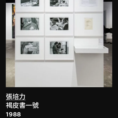
張培力
褐皮書一號
1988