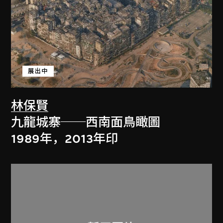
展出中
林保賢
九龍城寨──西南面鳥瞰圖
1989年，2013年印