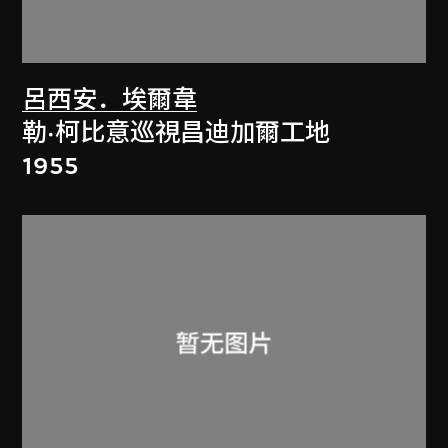
呂西安．埃爾韋
勒·柯比意巡視昌迪加爾工地
1955