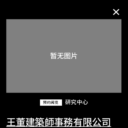
M+藏品
进一步筛选
搜索
关于M+藏品
研究中心
预约阅览
探索世界顶级的二十及二十一世纪视觉
文化藏品。
王董建築師事務有限公司