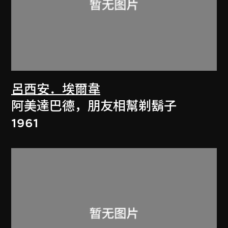
呂西安．埃爾韋
阿美達巴德，朋友相幫剃鬍子
1961