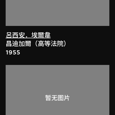
呂西安．埃爾韋
昌迪加爾（高等法院）
1955