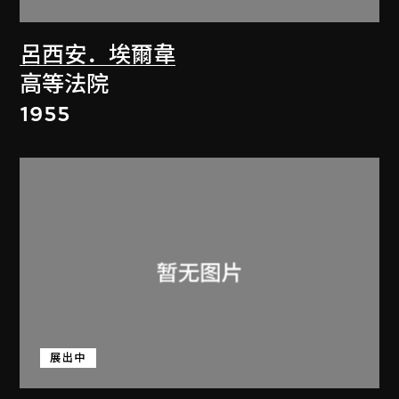
呂西安．埃爾韋
高等法院
1955
展出中