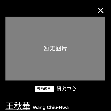
M+藏品
进一步筛选
搜索
关于M+藏品
研究中心
预约阅览
探索世界顶级的二十及二十一世纪视觉
文化藏品。
王秋華
Wang Chiu-Hwa