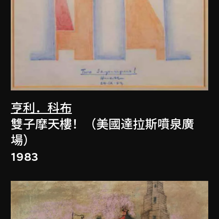
亨利．科布
雙子摩天樓！（美國達拉斯噴泉廣
場）
1983