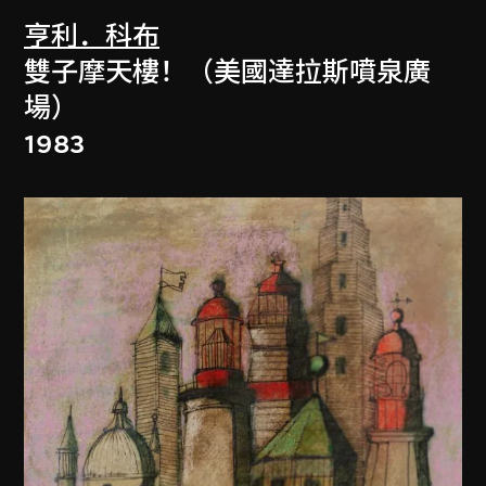
亨利．科布
雙子摩天樓！（美國達拉斯噴泉廣
場）
1983