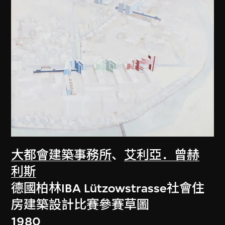
大都會建築事務所
、
艾利亞．曾赫
利斯
德國柏林IBA Lützowstrasse社會住
房建築設計比賽參賽草圖
1980