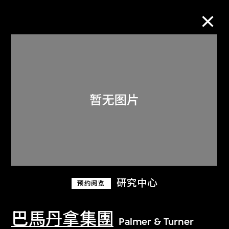
M+藏品
进一步筛选
搜索
关于M+藏品
研究中心
预约阅览
探索世界顶级的二十及二十一世纪视觉
文化藏品。
巴馬丹拿集團
Palmer & Turner