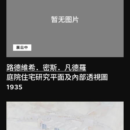
展出中
路德維希．密斯．凡德羅
庭院住宅研究平面及內部透視圖
1935