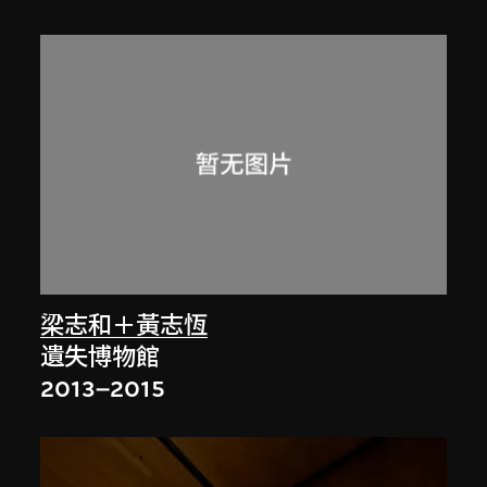
梁志和＋黃志恆
遺失博物館
2013–2015