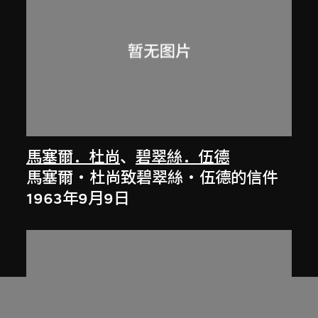
馬塞爾．杜尚
、
碧翠絲．伍德
馬塞爾‧杜尚致碧翠絲‧伍德的信件
1963年9月9日