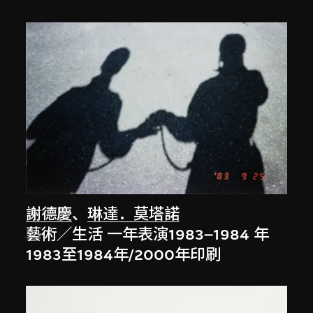
謝德慶
、
琳達．莫塔諾
藝術／生活 一年表演1983–1984 年
1983至1984年/2000年印刷