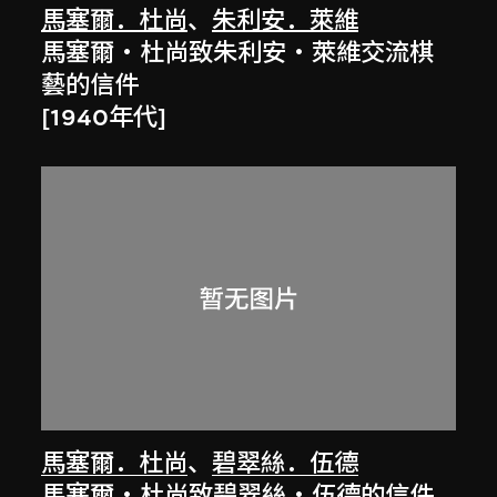
馬塞爾．杜尚
、
朱利安．萊維
馬塞爾‧杜尚致朱利安‧萊維交流棋
藝的信件
[1940年代]
馬塞爾．杜尚
、
碧翠絲．伍德
馬塞爾‧杜尚致碧翠絲‧伍德的信件