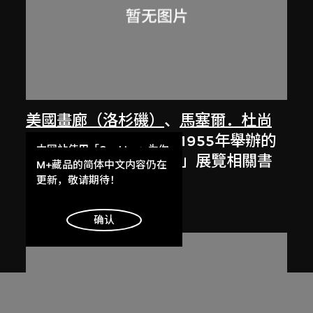
美國畫廊（洛杉磯）
、
馬塞爾．杜尚
美國洛杉磯美國畫廊於1955年舉辦的
本网站使用「Cookies」为你
「碧翠絲‧伍德：陶瓷」展覽相關書
提供最好的网站体验。
M+藏品的简体中文内容仍在
信及印刷資料
了解更多
更新，敬请期待！
1955
明白
确认