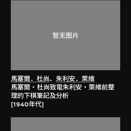
馬塞爾．杜尚
、
朱利安．萊維
馬塞爾‧杜尚致電朱利安‧萊維前整
理的下棋筆記及分析
[1940年代]