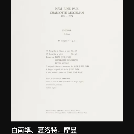
白南準
、
夏洛特．摩曼