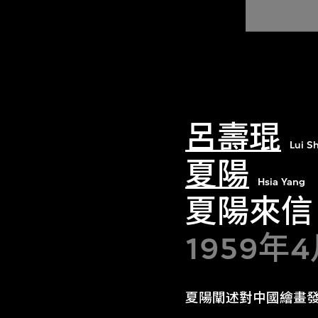
呂壽琨
Lui S
夏陽
Hsia Yang
夏陽來信
1959年
夏陽闡述對中國繪畫