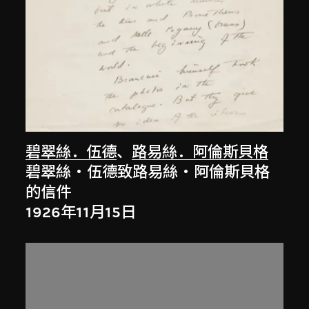
碧翠絲．伍德
、
路易絲．阿倫斯貝格
碧翠絲‧伍德致路易絲‧阿倫斯貝格
的信件
1926年11月15日