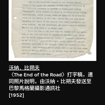
沃納．比朔夫
〈The End of the Road〉打字稿，連
同照片說明，由沃納‧比朔夫發送至
巴黎馬格蘭攝影通訊社
[1952]