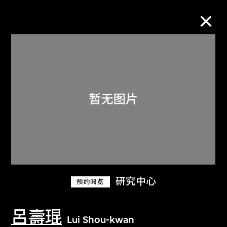
M+藏品
进一步筛选
搜索
关于M+藏品
研究中心
预约阅览
探索世界顶级的二十及二十一世纪视觉
文化藏品。
呂壽琨
Lui Shou-kwan