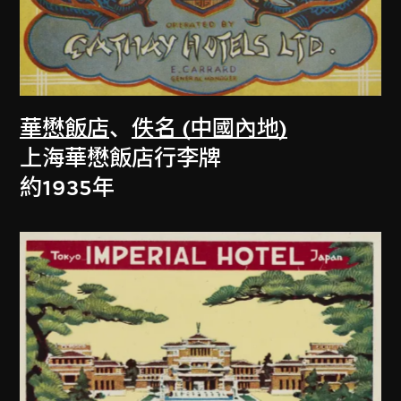
華懋飯店
、
佚名 (中國內地)
上海華懋飯店行李牌
約1935年