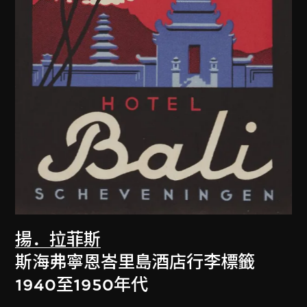
揚．拉菲斯
斯海弗寧恩峇里島酒店行李標籤
1940至1950年代