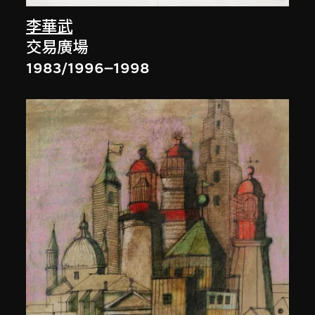
李華武
交易廣場
1983/1996–1998