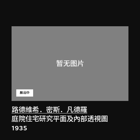
展出中
路德維希．密斯．凡德羅
庭院住宅研究平面及內部透視圖
1935