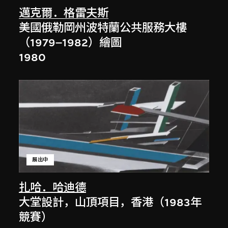
邁克爾．格雷夫斯
美國俄勒岡州波特蘭公共服務大樓
（1979–1982）繪圖
1980
展出中
扎哈．哈迪德
大堂設計，山頂項目，香港（1983年
競賽）