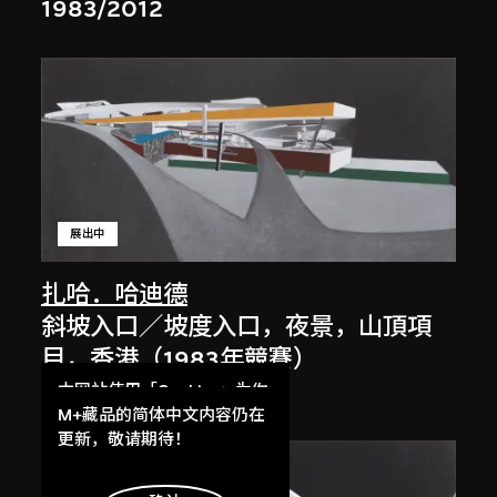
1983/2012
展出中
扎哈．哈迪德
斜坡入口／坡度入口，夜景，山頂項
目，香港（1983年競賽）
1983/2012
本网站使用「Cookies」为你
提供最好的网站体验。
M+藏品的简体中文内容仍在
了解更多
更新，敬请期待！