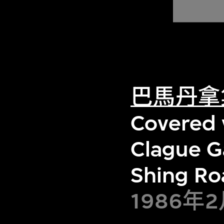
巴馬丹拿
Covered 
Clague G
Shing Ro
1986年