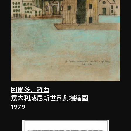
阿爾多．羅西
意大利威尼斯世界劇場繪圖
1979