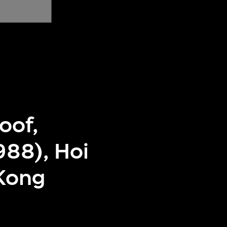
oof,
988), Hoi
Kong