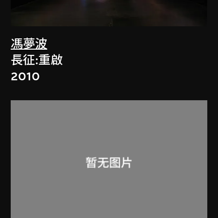
馮夢波
長征:重啟
2010