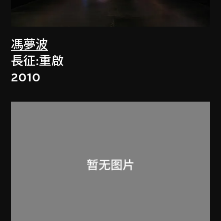
馮夢波
長征:重啟
2010