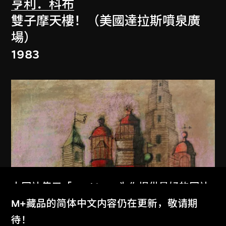
亨利．科布
雙子摩天樓！（美國達拉斯噴泉廣
場）
1983
本网站使用「Cookies」为你提供最好的网站
体验。
M+藏品的简体中文内容仍在更新，敬请期
了解更多
待！