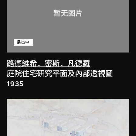
展出中
路德維希．密斯．凡德羅
庭院住宅研究平面及內部透視圖
1935