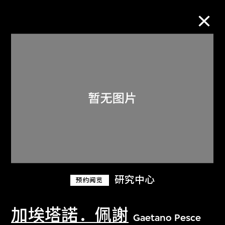
M+藏品
进一步筛选
搜索
关于M+藏品
研究中心
预约阅览
探索世界顶级的二十及二十一世纪视觉
文化藏品。
加埃塔諾．佩謝
Gaetano Pesce