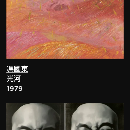
馮國東
光河
1979