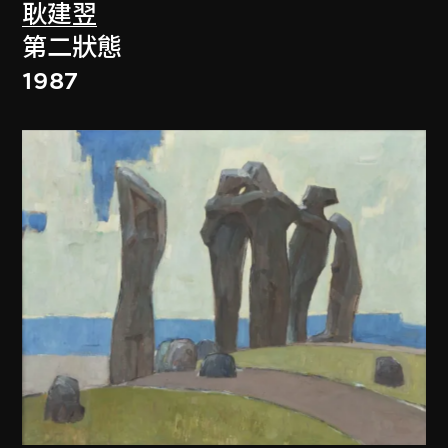
耿建翌
第二狀態
1987