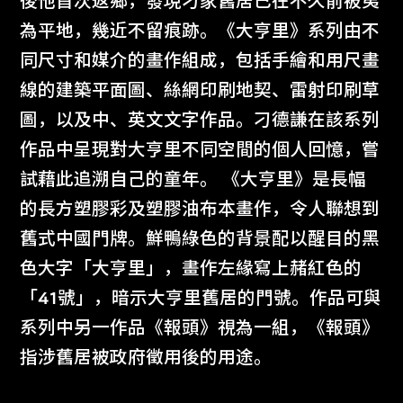
後他首次返鄉，發現刁家舊居已在不久前被夷
為平地，幾近不留痕跡。《大亨里》系列由不
同尺寸和媒介的畫作組成，包括手繪和用尺畫
線的建築平面圖、絲網印刷地契、雷射印刷草
圖，以及中、英文文字作品。刁德謙在該系列
作品中呈現對大亨里不同空間的個人回憶，嘗
試藉此追溯自己的童年。 《大亨里》是長幅
的長方塑膠彩及塑膠油布本畫作，令人聯想到
舊式中國門牌。鮮鴨綠色的背景配以醒目的黑
色大字「大亨里」，畫作左緣寫上赭紅色的
「41號」，暗示大亨里舊居的門號。作品可與
系列中另一作品《報頭》視為一組，《報頭》
指涉舊居被政府徵用後的用途。