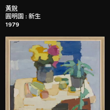
黃銳
圓明園 : 新生
1979