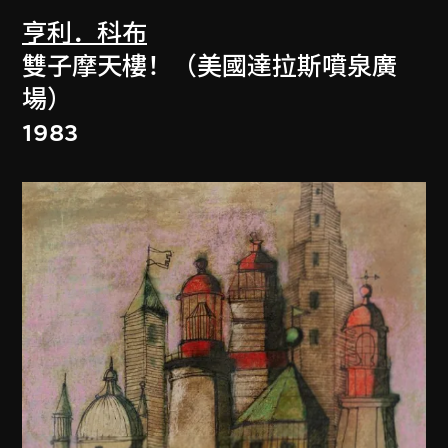
亨利．科布
雙子摩天樓！（美國達拉斯噴泉廣
場）
1983