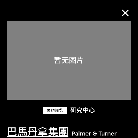
M+藏品
进一步筛选
搜索
关于M+藏品
研究中心
预约阅览
探索世界顶级的二十及二十一世纪视觉
文化藏品。
巴馬丹拿集團
Palmer & Turner