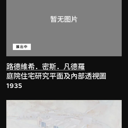
展出中
路德維希．密斯．凡德羅
庭院住宅研究平面及內部透視圖
1935