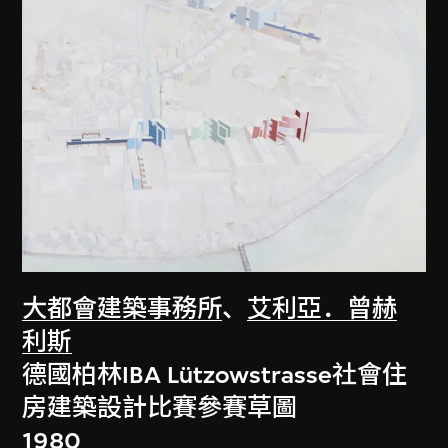
大都會建築事務所
、
艾利亞．曾赫
利斯
德國柏林IBA Lützowstrasse社會住
房建築設計比賽參賽草圖
1980