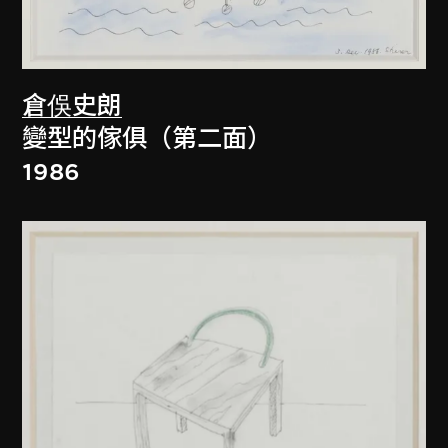
倉俁史朗
變型的傢俱（第二面）
1986