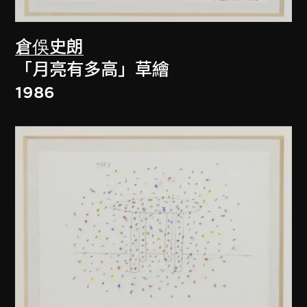
倉俁史朗
「月亮有多高」草繪
1986