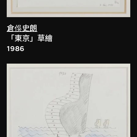
倉俁史朗
「東京」草繪
1986