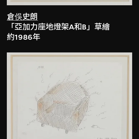
倉俁史朗
「亞加力座地燈架A和B」草繪
約1986年