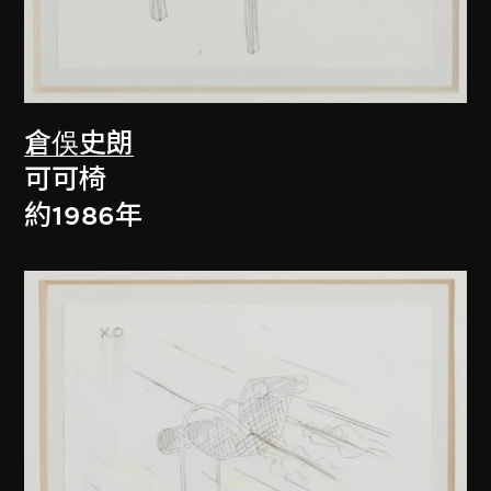
倉俁史朗
可可椅
約1986年