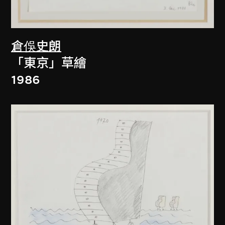
倉俁史朗
「東京」草繪
1986