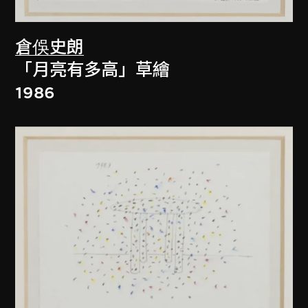
倉俁史朗
「月亮有多高」草繪
1986