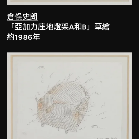
倉俁史朗
「亞加力座地燈架A和B」草繪
約1986年