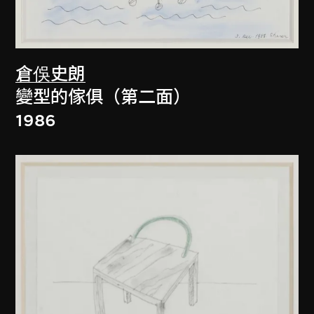
倉俁史朗
變型的傢俱（第二面）
1986