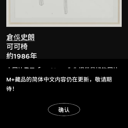
倉俁史朗
可可椅
約1986年
本网站使用「Cookies」为你提供最好的网站
体验。
M+藏品的简体中文内容仍在更新，敬请期
了解更多
待！
显示更多
明白
确认