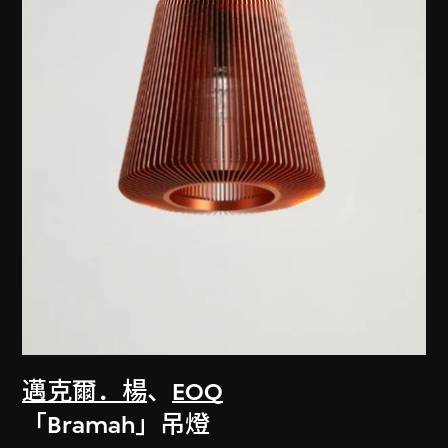
邁克爾．楊
、
EOQ
「Bramah」吊燈