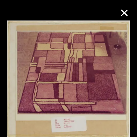
M+藏品
进一步筛选
搜索
关于M+藏品
探索世界顶级的二十及二十一世纪视觉
文化藏品。