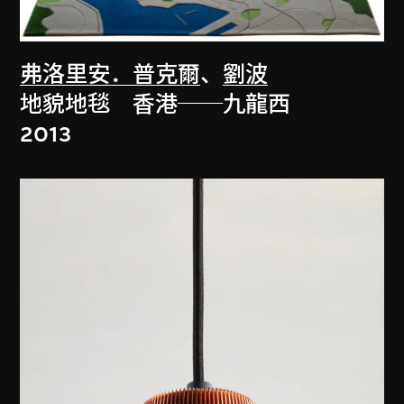
弗洛里安．普克爾
、
劉波
地貌地毯 香港──九龍西
2013