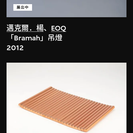
展出中
邁克爾．楊
、
EOQ
「Bramah」吊燈
2012