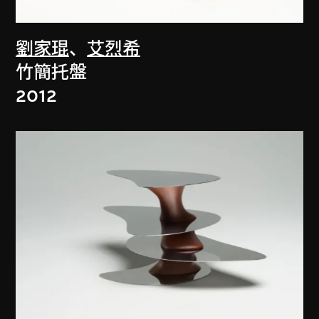
劉家琨
、
艾烈希
竹簡托盤
2012