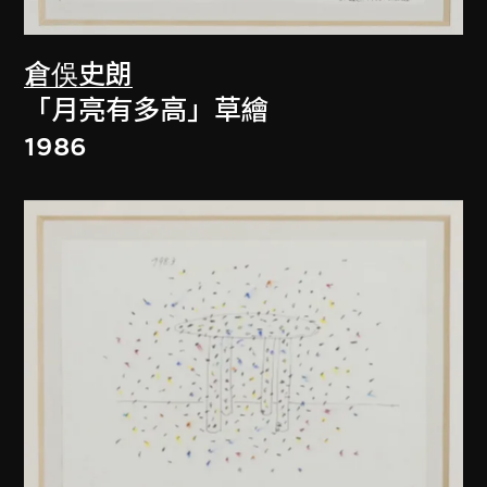
倉俁史朗
「月亮有多高」草繪
1986