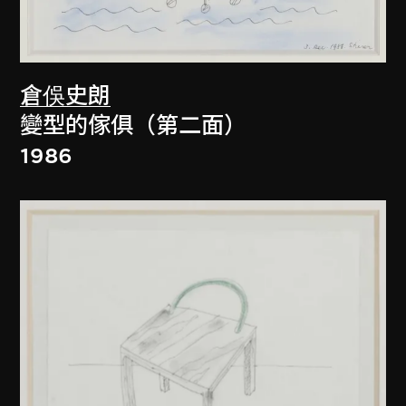
倉俁史朗
變型的傢俱（第二面）
1986