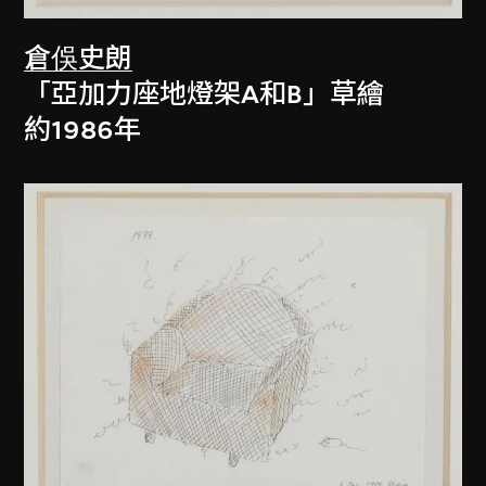
倉俁史朗
「亞加力座地燈架A和B」草繪
約1986年