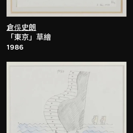
倉俁史朗
「東京」草繪
1986