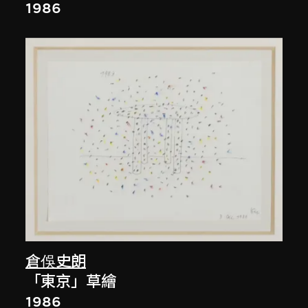
1986
倉俁史朗
「東京」草繪
1986