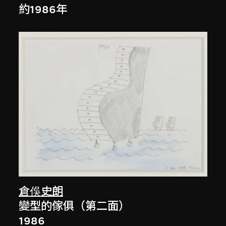
約1986年
倉俁史朗
變型的傢俱（第二面）
1986