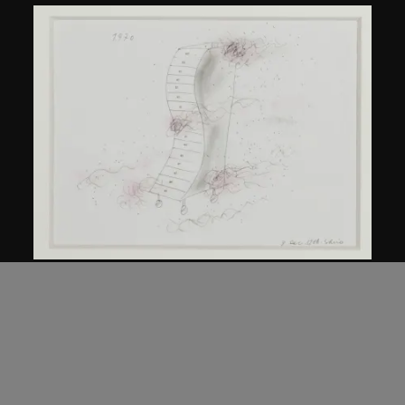
倉俁史朗
滑櫃
1986