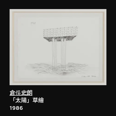
倉俁史朗
「太陽」草繪
1986