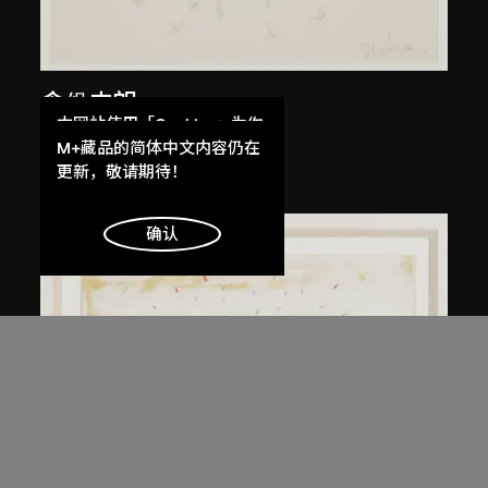
倉俁史朗
本网站使用「Cookies」为你
布蘭奇小姐草圖
提供最好的网站体验。
M+藏品的简体中文内容仍在
約1989年
了解更多
更新，敬请期待！
明白
确认