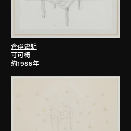
倉俁史朗
可可椅
約1986年