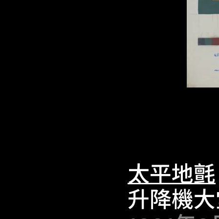
太平地氈
升降機大