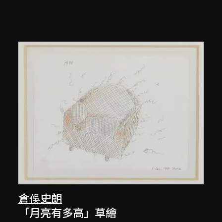
倉俁史朗
「月亮有多高」草繪