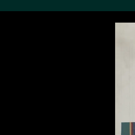
搜索M+藏品
Sea
19,052个结果
进一步筛选
关于M+藏品
探索世界顶级的二十及二十
一世纪视觉文化藏品。