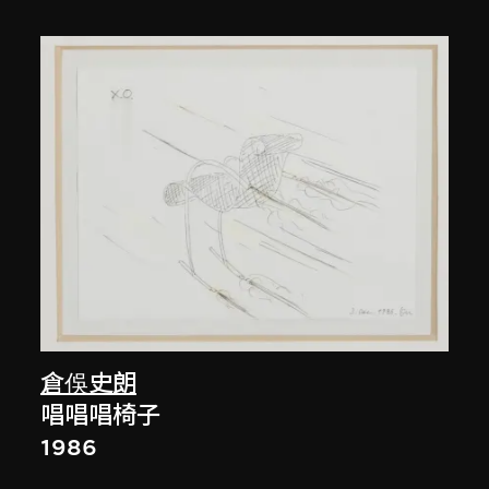
倉俁史朗
唱唱唱椅子
1986