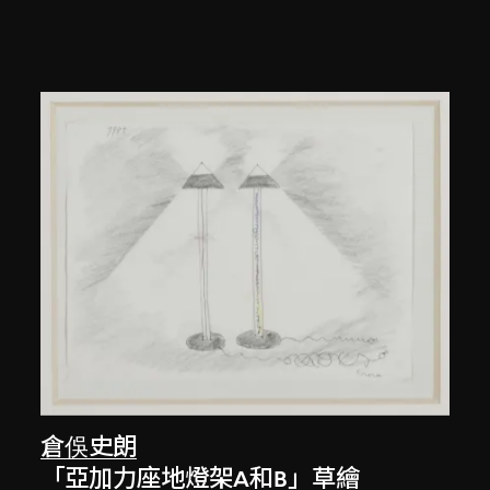
倉俁史朗
「亞加力座地燈架A和B」草繪