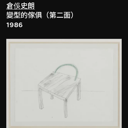
倉俁史朗
變型的傢俱（第二面）
1986