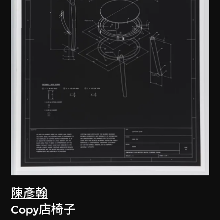
陳彥翰
Copy店椅子