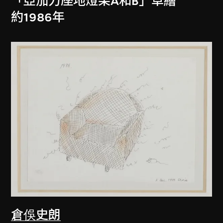
「亞加力座地燈架A和B」草繪
約1986年
倉俁史朗