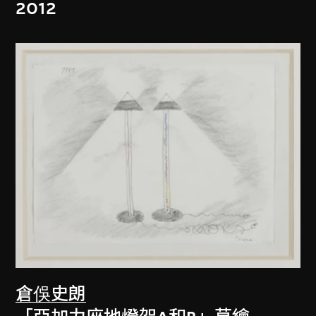
2012
倉俁史朗