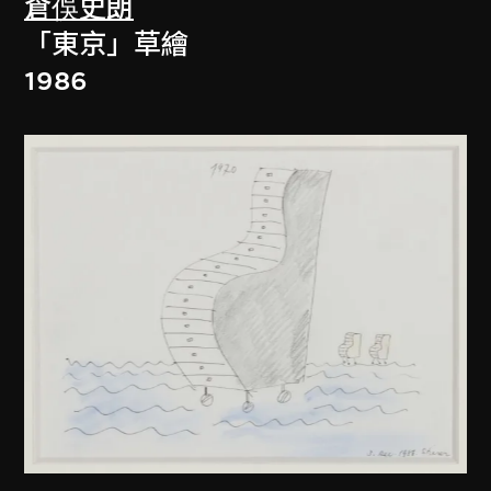
倉俁史朗
「東京」草繪
1986