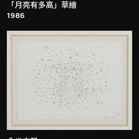
「月亮有多高」草繪
1986