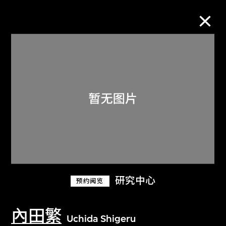
M+藏品
进一步筛选
搜索
关于M+藏品
研究中心
预约阅览
探索世界顶级的二十及二十一世纪视觉
文化藏品。
內田繁
Uchida Shigeru