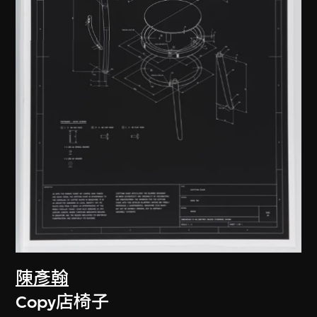
陳彥翰
Copy店椅子