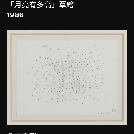
「月亮有多高」草繪
1986