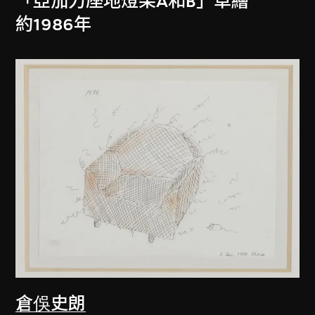
「亞加力座地燈架A和B」草繪
約1986年
倉俁史朗