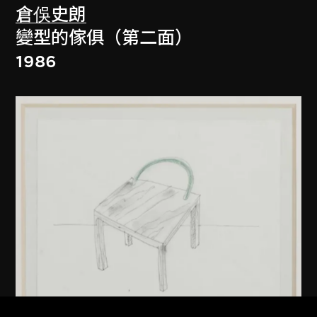
倉俁史朗
變型的傢俱（第二面）
1986