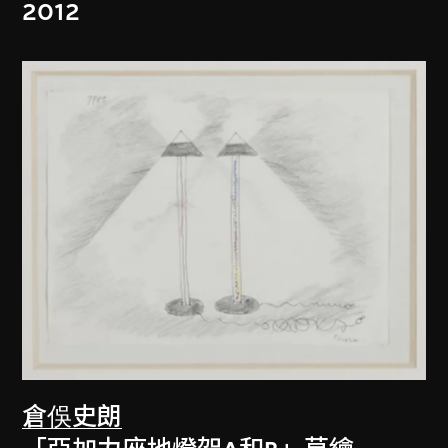
2012
倉俁史朗