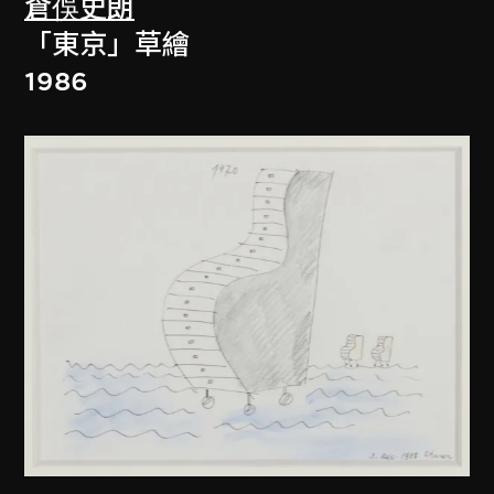
倉俁史朗
「東京」草繪
1986