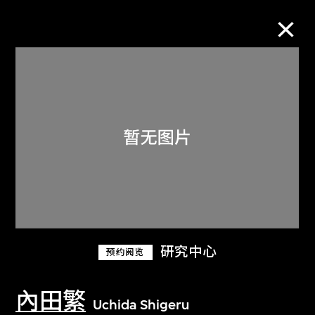
M+藏品
进一步筛选
搜索
关于M+藏品
研究中心
预约阅览
探索世界顶级的二十及二十一世纪视觉
文化藏品。
內田繁
Uchida Shigeru