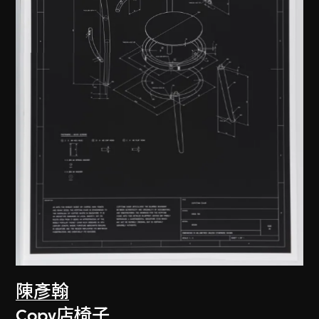
陳彥翰
Copy店椅子