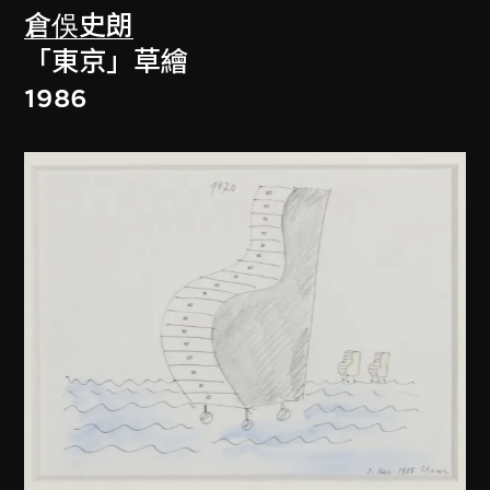
倉俁史朗
「東京」草繪
1986