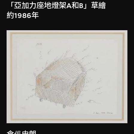
「亞加力座地燈架A和B」草繪
約1986年