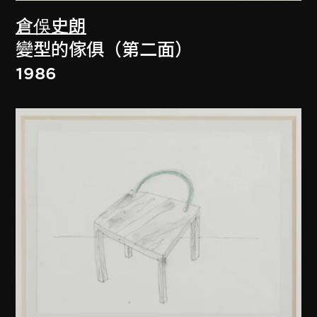
倉俁史朗
變型的傢俱（第二面）
1986