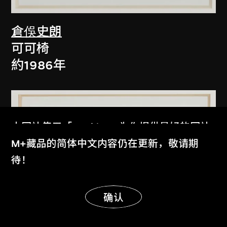
倉俁史朗
可可椅
約1986年
本网站使用「Cookies」为你提供最好的网站
体验。
M+藏品的简体中文内容仍在更新，敬请期
了解更多
待！
显示更多
明白
确认