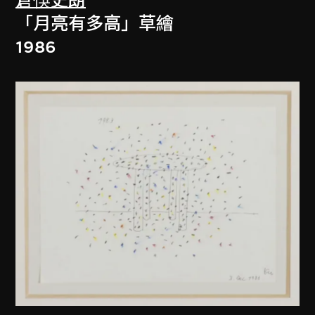
倉俁史朗
「月亮有多高」草繪
1986