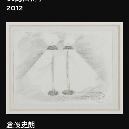
2012
倉俁史朗