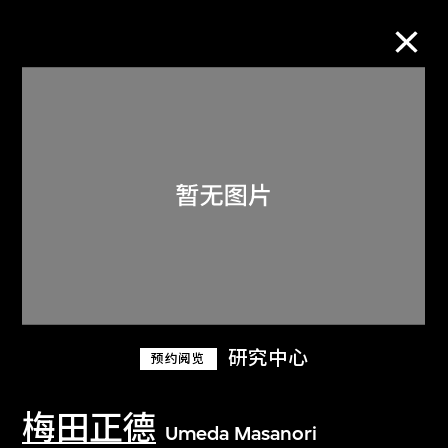
M+藏品
进一步筛选
搜索
关于M+藏品
研究中心
预约阅览
探索世界顶级的二十及二十一世纪视觉
文化藏品。
梅田正德
Umeda Masanori