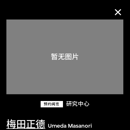
M+藏品
进一步筛选
搜索
关于M+藏品
研究中心
预约阅览
探索世界顶级的二十及二十一世纪视觉
文化藏品。
梅田正德
Umeda Masanori