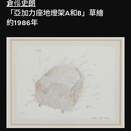
倉俁史朗
「亞加力座地燈架A和B」草繪
約1986年