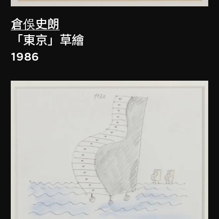
倉俁史朗
「東京」草繪
1986