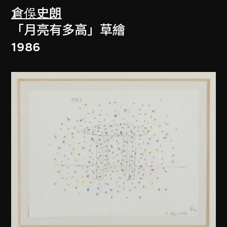
倉俁史朗
「月亮有多高」草繪
1986