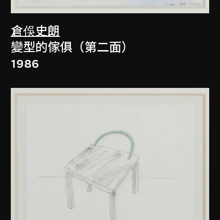
倉俁史朗
變型的傢俱（第二面）
1986