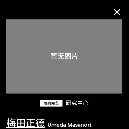
M+藏品
进一步筛选
搜索
关于M+藏品
研究中心
预约阅览
探索世界顶级的二十及二十一世纪视觉
文化藏品。
梅田正德
Umeda Masanori