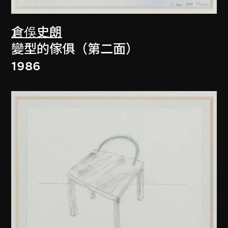
倉俁史朗
變型的傢俱（第二面）
1986