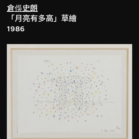
倉俁史朗
「月亮有多高」草繪
1986