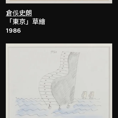
倉俁史朗
「東京」草繪
1986