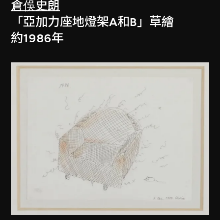
倉俁史朗
「亞加力座地燈架A和B」草繪
約1986年