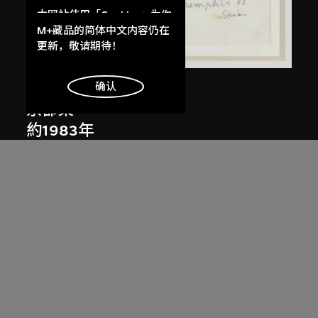
本网站使用「Cookies」为你
提供最好的网站体验。
M+藏品的简体中文内容仍在
了解更多
更新，敬请期待！
倉俁史朗
明白
确认
京都桌
約1983年