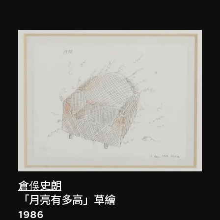
倉俁史朗
「月亮有多高」草繪
1986