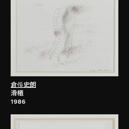
倉俁史朗
滑櫃
1986