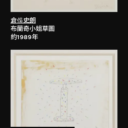
倉俁史朗
布蘭奇小姐草圖
約1989年