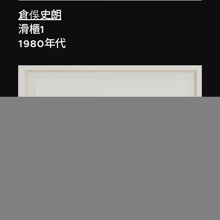
倉俁史朗
滑櫃1
1980年代