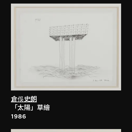
倉俁史朗
「太陽」草繪
1986