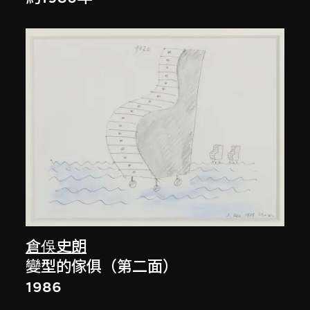
倉俁史朗
變型的傢俱（第二面）
1986