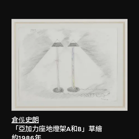
倉俁史朗
「亞加力座地燈架A和B」草繪
約1986年