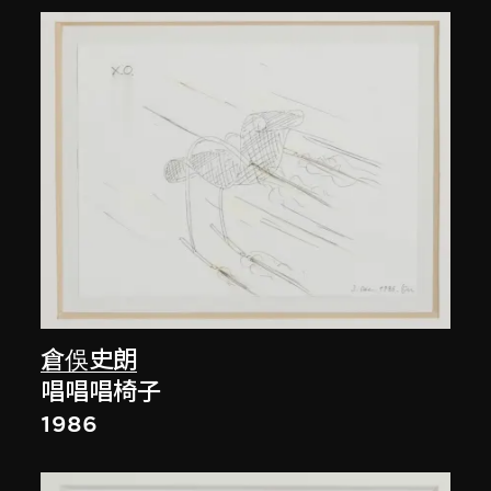
倉俁史朗
唱唱唱椅子
1986