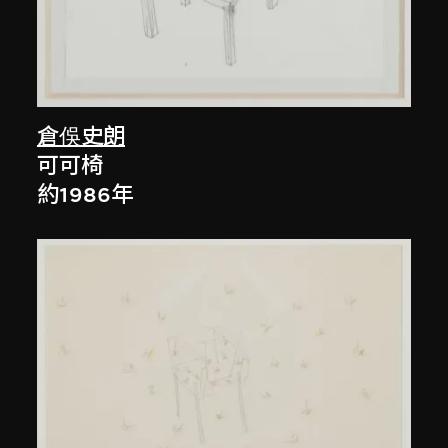
倉俁史朗
可可椅
約1986年