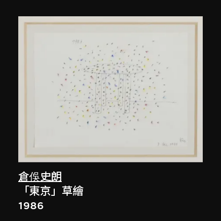
倉俁史朗
「東京」草繪
1986