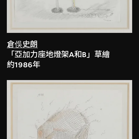
倉俁史朗
「亞加力座地燈架A和B」草繪
約1986年