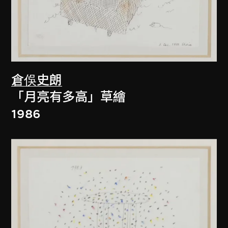
倉俁史朗
「月亮有多高」草繪
1986