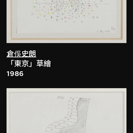
倉俁史朗
「東京」草繪
1986