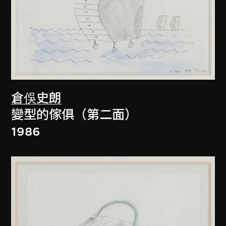
倉俁史朗
變型的傢俱（第二面）
1986