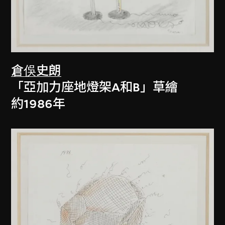
倉俁史朗
「亞加力座地燈架A和B」草繪
約1986年