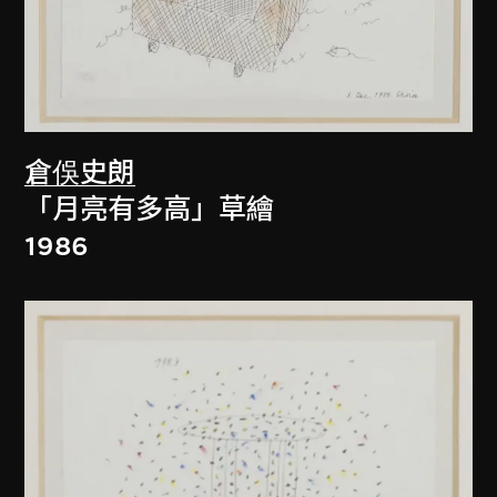
倉俁史朗
「月亮有多高」草繪
1986