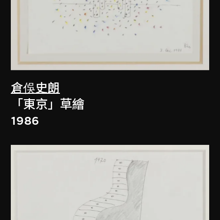
倉俁史朗
「東京」草繪
1986