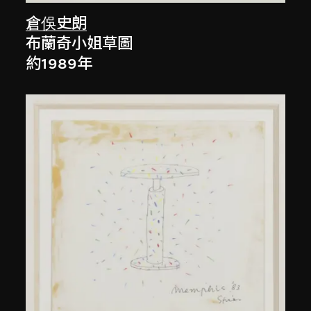
倉俁史朗
布蘭奇小姐草圖
約1989年