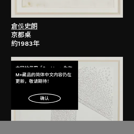
倉俁史朗
京都桌
約1983年
本网站使用「Cookies」为你
提供最好的网站体验。
M+藏品的简体中文内容仍在
了解更多
更新，敬请期待！
明白
确认