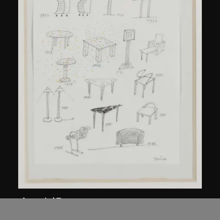
倉俁史朗
《作品集》草圖