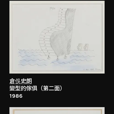
倉俁史朗
變型的傢俱（第二面）
1986