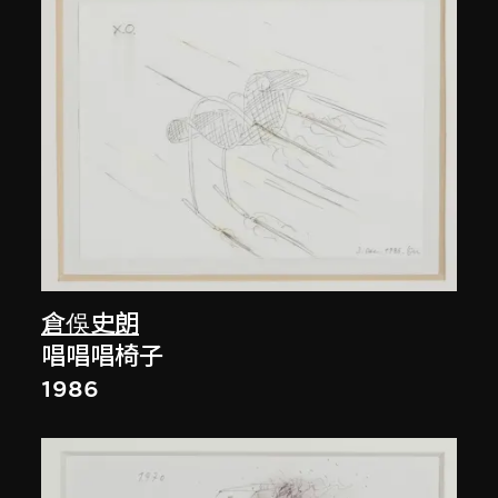
倉俁史朗
唱唱唱椅子
1986