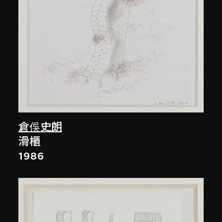
倉俁史朗
滑櫃
1986