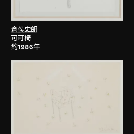
倉俁史朗
可可椅
約1986年