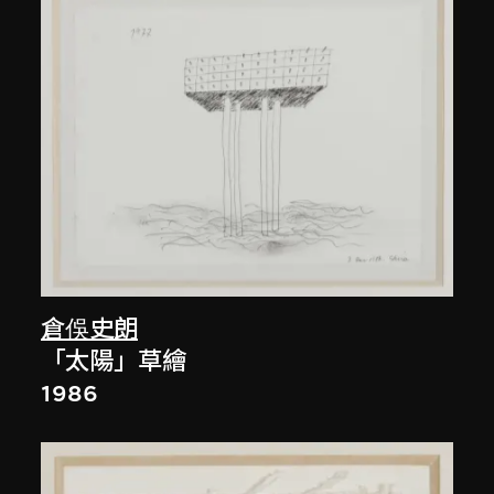
倉俁史朗
「太陽」草繪
1986