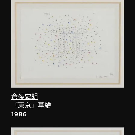
倉俁史朗
「東京」草繪
1986