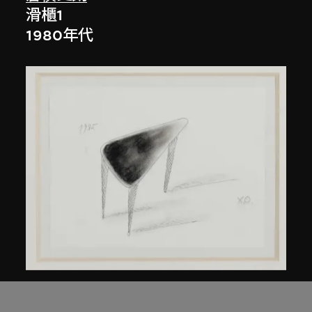
滑櫃1
1980年代
倉俁史朗
北緯45度的桌子