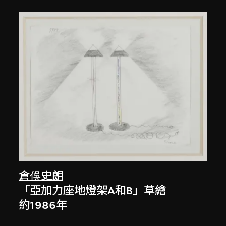
倉俁史朗
「亞加力座地燈架A和B」草繪
約1986年