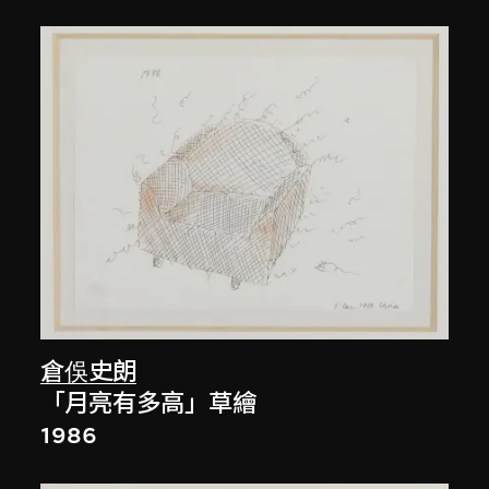
倉俁史朗
「月亮有多高」草繪
1986