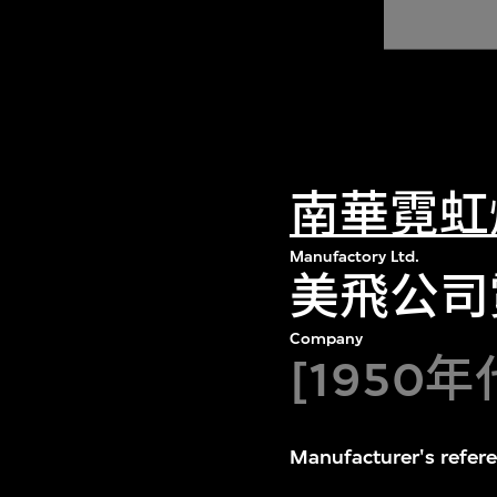
南華霓虹
Manufactory Ltd.
美飛公司
Company
[1950年
Manufacturer's refer