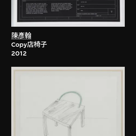
陳彥翰
Copy店椅子
2012