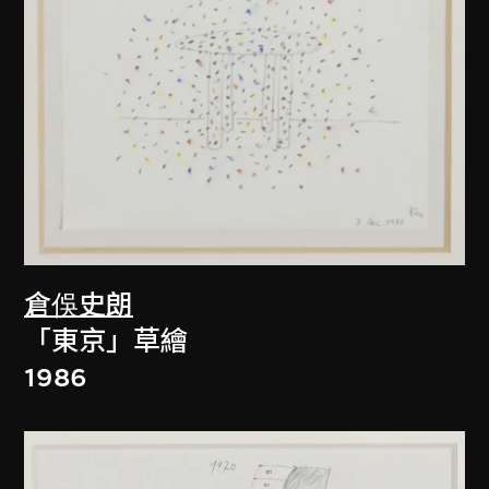
倉俁史朗
「東京」草繪
1986