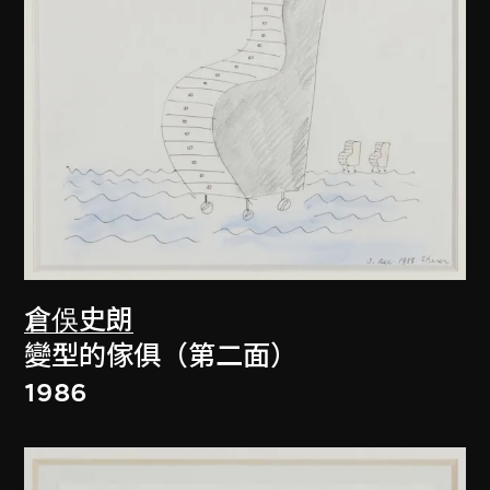
倉俁史朗
變型的傢俱（第二面）
1986