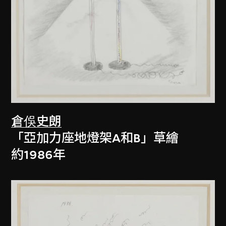
倉俁史朗
「亞加力座地燈架A和B」草繪
約1986年