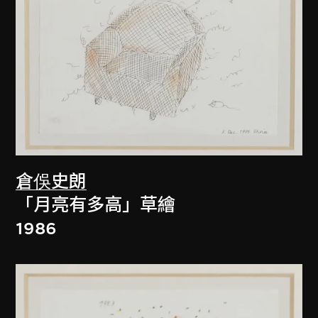
倉俁史朗
「月亮有多高」草繪
1986