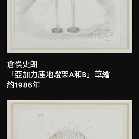
倉俁史朗
「亞加力座地燈架A和B」草繪
約1986年