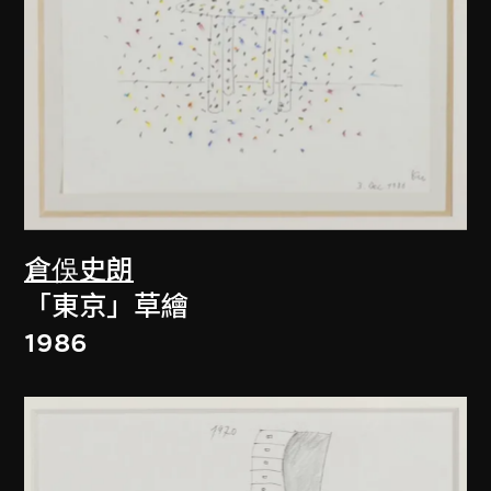
倉俁史朗
「東京」草繪
1986