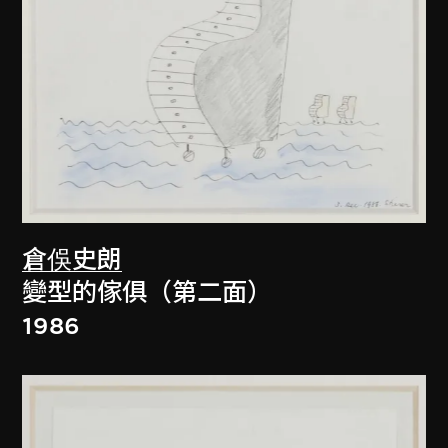
倉俁史朗
變型的傢俱（第二面）
1986