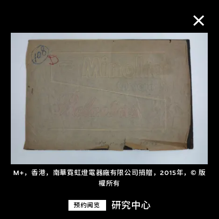
M+藏品
进一步筛选
搜索
关于M+藏品
M+，香港，南華霓虹燈電器廠有限公司捐贈，2015年，© 版
探索世界顶级的二十及二十一世纪视觉
權所有
文化藏品。
研究中心
预约阅览