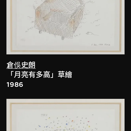
倉俁史朗
「月亮有多高」草繪
1986