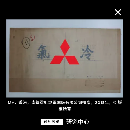
M+藏品
进一步筛选
搜索
关于M+藏品
M+，香港，南華霓虹燈電器廠有限公司捐贈，2015年，© 版
探索世界顶级的二十及二十一世纪视觉
權所有
文化藏品。
研究中心
预约阅览