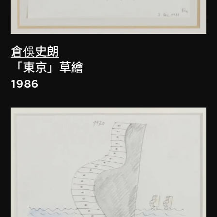
倉俁史朗
「東京」草繪
1986