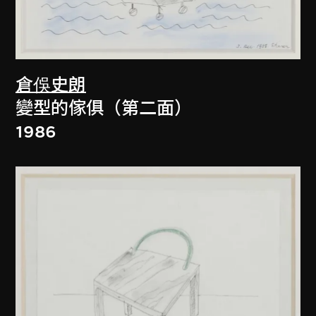
倉俁史朗
變型的傢俱（第二面）
1986