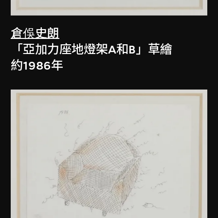
倉俁史朗
「亞加力座地燈架A和B」草繪
約1986年