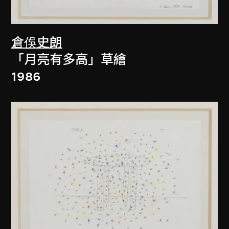
倉俁史朗
「月亮有多高」草繪
1986