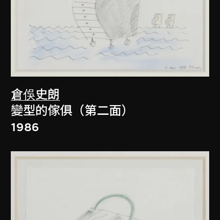
倉俁史朗
變型的傢俱（第二面）
1986