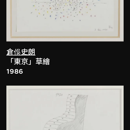
倉俁史朗
「東京」草繪
1986