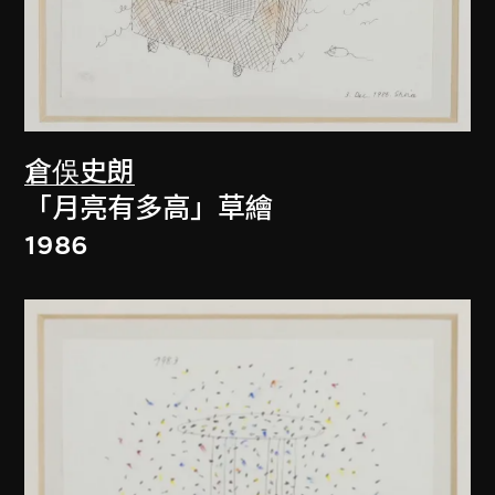
倉俁史朗
「月亮有多高」草繪
1986