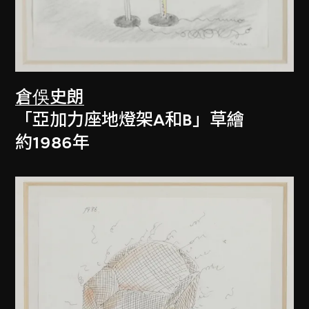
倉俁史朗
「亞加力座地燈架A和B」草繪
約1986年