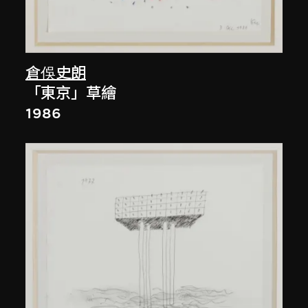
倉俁史朗
「東京」草繪
1986