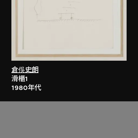
倉俁史朗
滑櫃1
1980年代