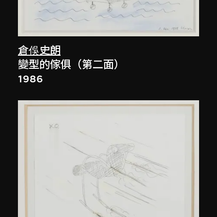
倉俁史朗
變型的傢俱（第二面）
1986