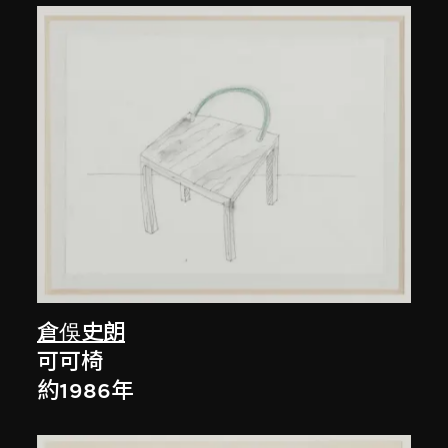
倉俁史朗
可可椅
約1986年