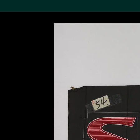
搜索M+藏品
Sea
19,052个结果
进一步筛选
关于M+藏品
探索世界顶级的二十及二十
一世纪视觉文化藏品。