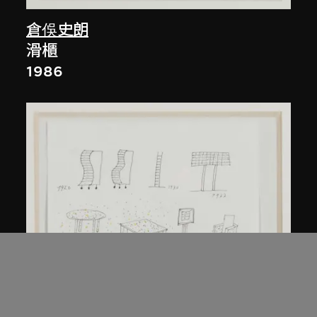
倉俁史朗
滑櫃
1986