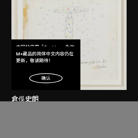
本网站使用「Cookies」为你
提供最好的网站体验。
M+藏品的简体中文内容仍在
了解更多
更新，敬请期待！
明白
确认
倉俁史朗
京都桌
約1983年