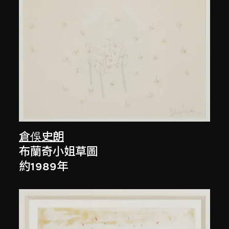
倉俁史朗
布蘭奇小姐草圖
約1989年