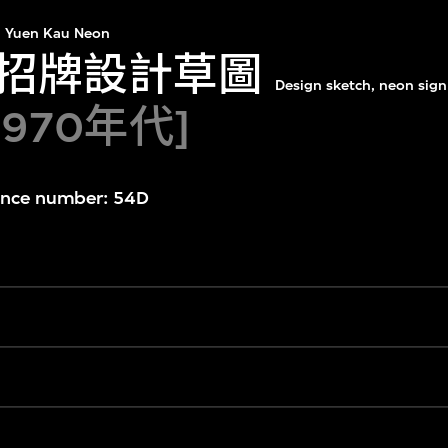
Yuen Kau Neon
招牌設計草圖
Design sketch, neon sign
1970年代]
ence number: 54D