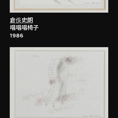
倉俁史朗
唱唱唱椅子
1986