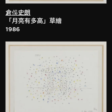
倉俁史朗
「月亮有多高」草繪
1986