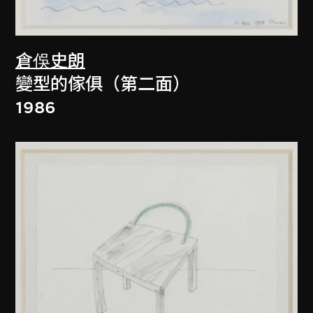
倉俁史朗
變型的傢俱（第二面）
1986