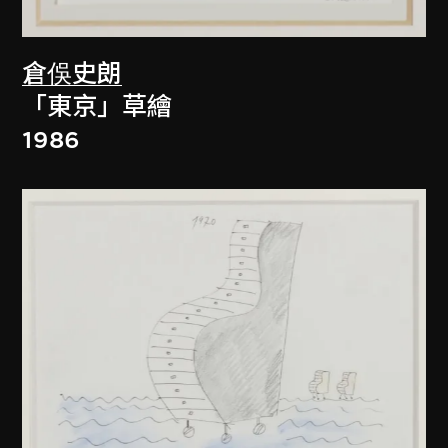
倉俁史朗
「東京」草繪
1986