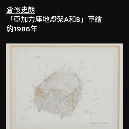
倉俁史朗
「亞加力座地燈架A和B」草繪
約1986年