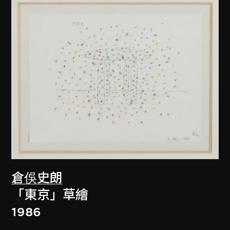
倉俁史朗
「東京」草繪
1986