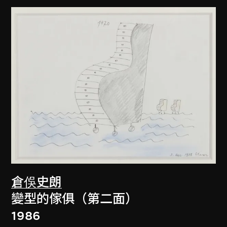
倉俁史朗
變型的傢俱（第二面）
1986