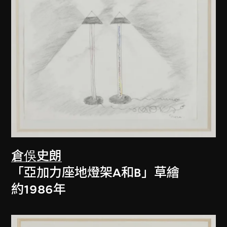
倉俁史朗
「亞加力座地燈架A和B」草繪
約1986年