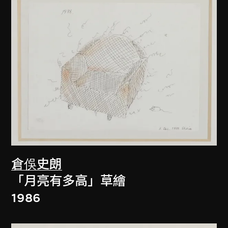
倉俁史朗
「月亮有多高」草繪
1986