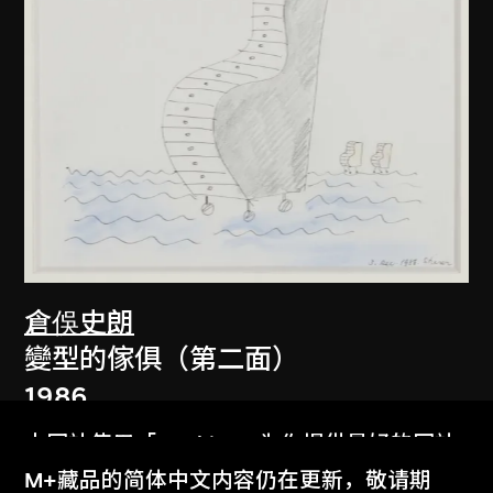
倉俁史朗
變型的傢俱（第二面）
1986
本网站使用「Cookies」为你提供最好的网站
体验。
M+藏品的简体中文内容仍在更新，敬请期