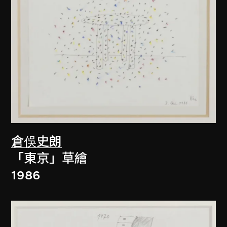
倉俁史朗
「東京」草繪
1986