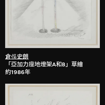
倉俁史朗
「亞加力座地燈架A和B」草繪
約1986年