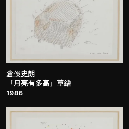
倉俁史朗
「月亮有多高」草繪
1986