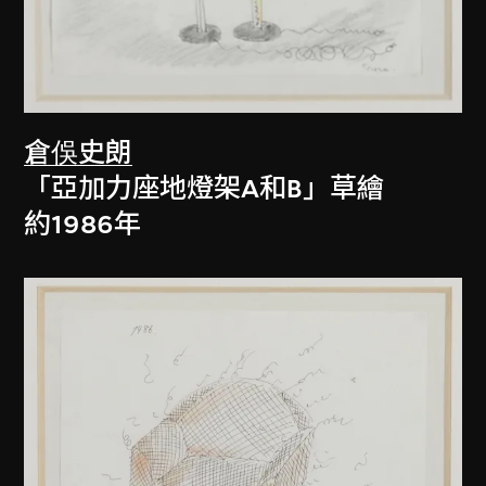
倉俁史朗
「亞加力座地燈架A和B」草繪
約1986年