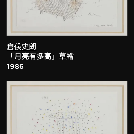
倉俁史朗
「月亮有多高」草繪
1986