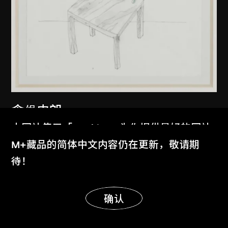
倉俁史朗
可可椅
本网站使用「Cookies」为你提供最好的网站
約1986年
体验。
M+藏品的简体中文内容仍在更新，敬请期
了解更多
待！
显示更多
明白
确认