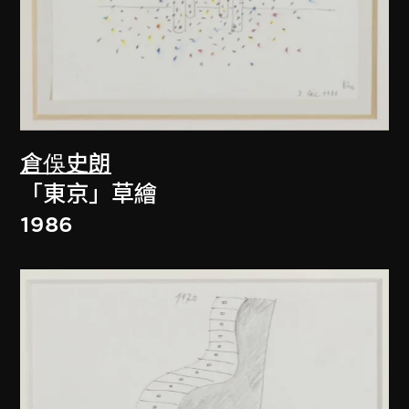
倉俁史朗
「東京」草繪
1986