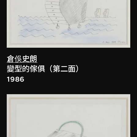
倉俁史朗
變型的傢俱（第二面）
1986