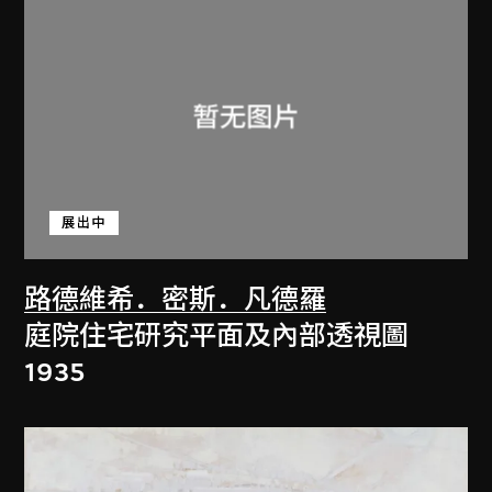
展出中
路德維希．密斯．凡德羅
庭院住宅研究平面及內部透視圖
1935