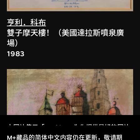
亨利．科布
雙子摩天樓！（美國達拉斯噴泉廣
場）
1983
本网站使用「Cookies」为你提供最好的网站
体验。
M+藏品的简体中文内容仍在更新，敬请期