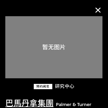
M+藏品
进一步筛选
搜索
关于M+藏品
研究中心
预约阅览
探索世界顶级的二十及二十一世纪视觉
文化藏品。
巴馬丹拿集團
Palmer & Turner