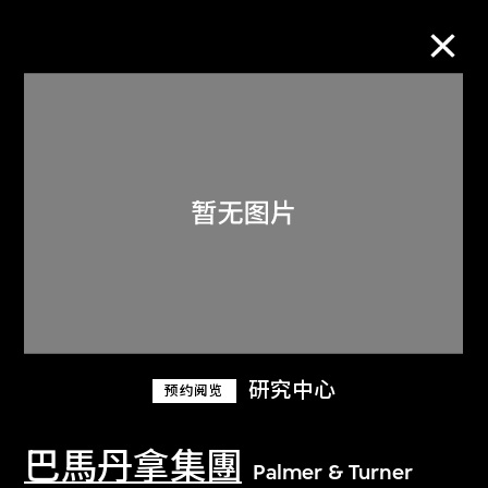
M+藏品
进一步筛选
搜索
关于M+藏品
研究中心
预约阅览
探索世界顶级的二十及二十一世纪视觉
文化藏品。
巴馬丹拿集團
Palmer & Turner