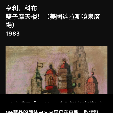
亨利．科布
雙子摩天樓！（美國達拉斯噴泉廣
場）
1983
本网站使用「Cookies」为你提供最好的网站
体验。
M+藏品的简体中文内容仍在更新，敬请期