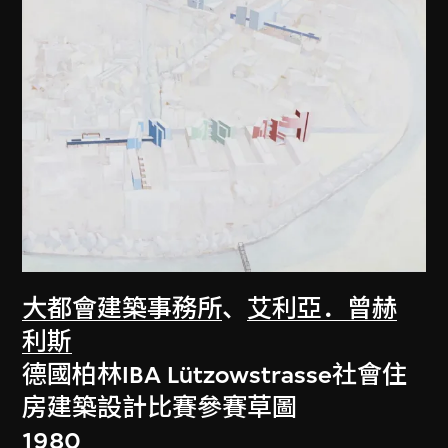
大都會建築事務所
、
艾利亞．曾赫
利斯
德國柏林IBA Lützowstrasse社會住
房建築設計比賽參賽草圖
1980