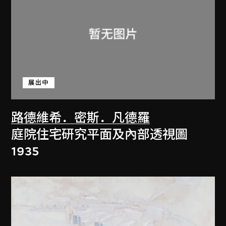
展出中
路德維希．密斯．凡德羅
庭院住宅研究平面及內部透視圖
1935