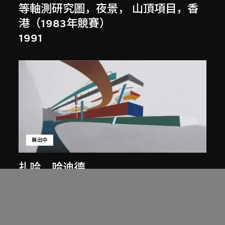
等軸測研究圖，夜景， 山頂項目，香
港（1983年競賽）
1991
展出中
扎哈．哈迪德
庭院日景，山頂項目，香港（1983年
競賽）
1983/2012