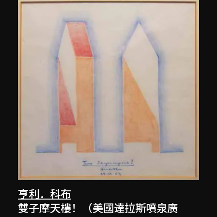
亨利．科布
雙子摩天樓！（美國達拉斯噴泉廣