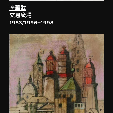
李華武
交易廣場
1983/1996–1998