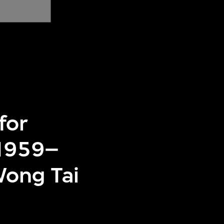
for
(1959–
Wong Tai