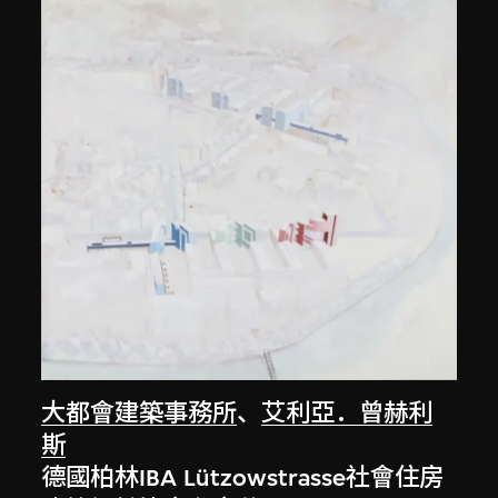
大都會建築事務所
、
艾利亞．曾赫利
斯
德國柏林IBA Lützowstrasse社會住房