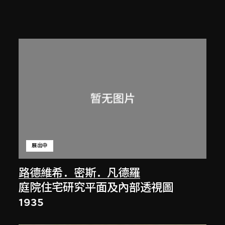
展出中
路德維希．密斯．凡德羅
庭院住宅研究平面及內部透視圖
1935