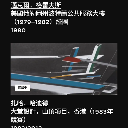
邁克爾．格雷夫斯
美國俄勒岡州波特蘭公共服務大樓
（1979–1982）繪圖
1980
展出中
扎哈．哈迪德
大堂設計，山頂項目，香港（1983年
競賽）