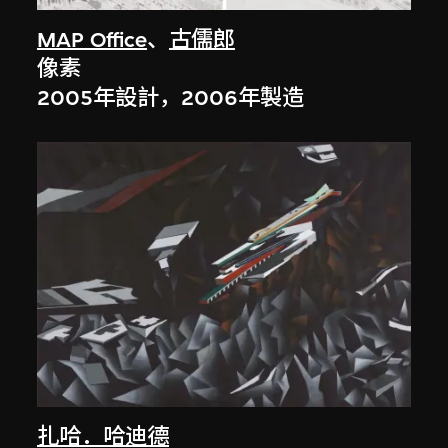
MAP Office
、
古儒郎
像素
2005年設計，2006年製造
扎哈．哈迪德