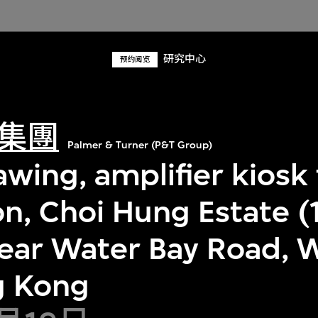
研究中心
预约阅览
集團
Palmer & Turner (P&T Group)
awing, amplifier kiosk 
ion, Choi Hung Estate 
lear Water Bay Road, 
g Kong