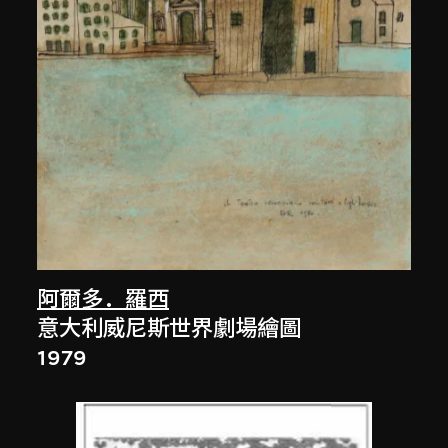
阿爾多．羅西
意大利威尼斯世界劇場繪圖
1979