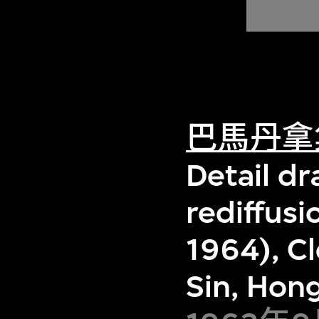
巴馬丹拿
Detail dr
rediffus
1964), C
Sin, Hon