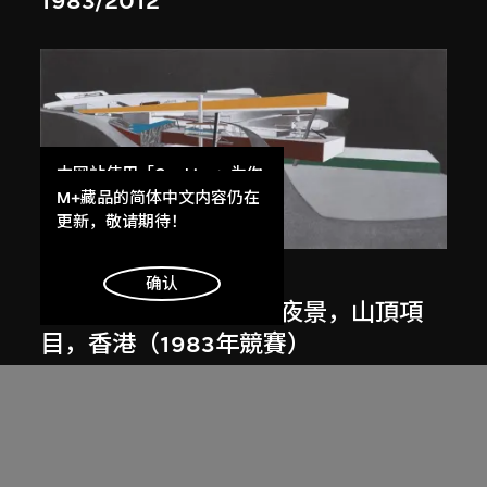
1983/2012
本网站使用「Cookies」为你
提供最好的网站体验。
M+藏品的简体中文内容仍在
了解更多
更新，敬请期待！
展出中
扎哈．哈迪德
明白
确认
斜坡入口／坡度入口，夜景，山頂項
目，香港（1983年競賽）
1983/2012