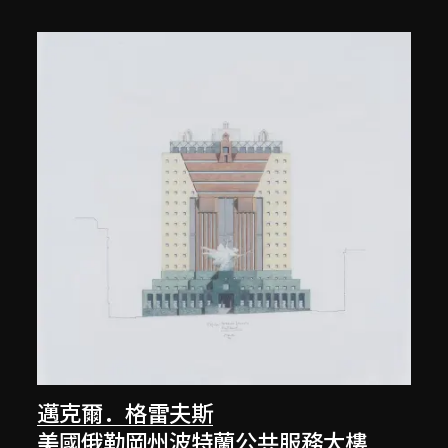
邁克爾．格雷夫斯
美國俄勒岡州波特蘭公共服務大樓