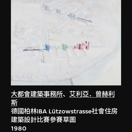
大都會建築事務所
、
艾利亞．曾赫利
斯
德國柏林IBA Lützowstrasse社會住房
建築設計比賽參賽草圖
1980