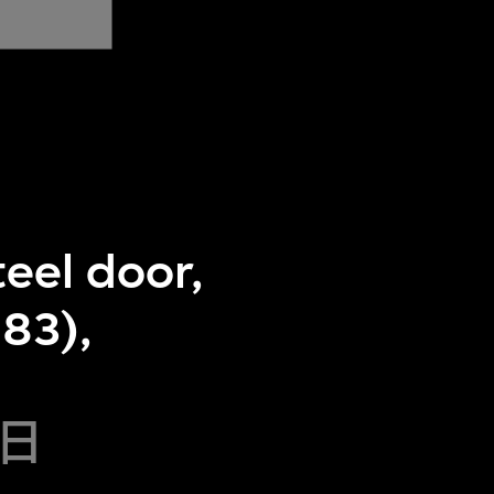
teel door,
983),
5日