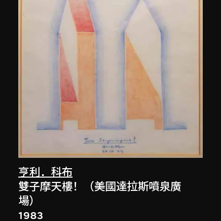
亨利．科布
雙子摩天樓！（美國達拉斯噴泉廣
場）
1983