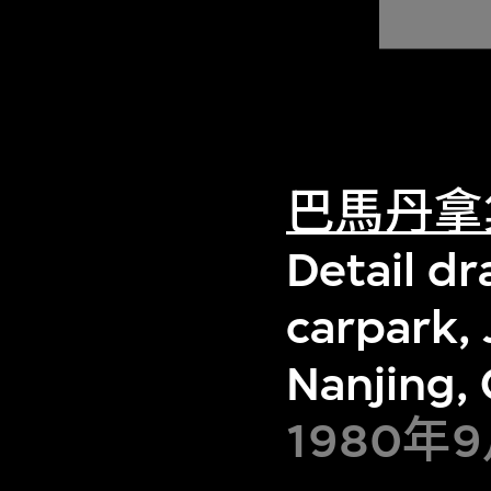
巴馬丹拿
Detail dr
carpark, 
Nanjing,
1980年