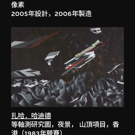
像素
2005年設計，2006年製造
扎哈．哈迪德
等軸測研究圖，夜景， 山頂項目，香
港（1983年競賽）