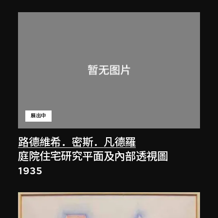
展出中
路德維希．密斯．凡德羅
庭院住宅研究平面及內部透視圖
1935