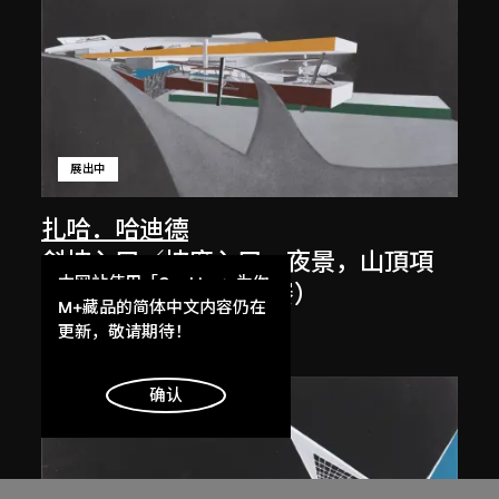
展出中
扎哈．哈迪德
斜坡入口／坡度入口，夜景，山頂項
本网站使用「Cookies」为你
目，香港（1983年競賽）
提供最好的网站体验。
M+藏品的简体中文内容仍在
1983/2012
了解更多
更新，敬请期待！
明白
确认