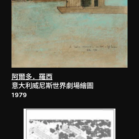
阿爾多．羅西
意大利威尼斯世界劇場繪圖
1979