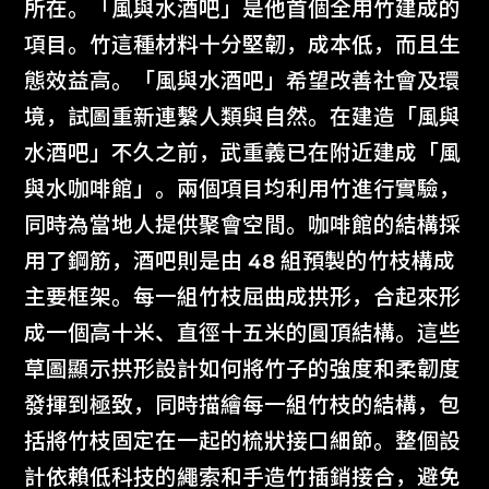
所在。「風與水酒吧」是他首個全用竹建成的
項目。竹這種材料十分堅韌，成本低，而且生
態效益高。「風與水酒吧」希望改善社會及環
境，試圖重新連繫人類與自然。在建造「風與
水酒吧」不久之前，武重義已在附近建成「風
與水咖啡館」。兩個項目均利用竹進行實驗，
同時為當地人提供聚會空間。咖啡館的結構採
用了鋼筋，酒吧則是由 48 組預製的竹枝構成
主要框架。每一組竹枝屈曲成拱形，合起來形
成一個高十米、直徑十五米的圓頂結構。這些
草圖顯示拱形設計如何將竹子的強度和柔韌度
發揮到極致，同時描繪每一組竹枝的結構，包
括將竹枝固定在一起的梳狀接口細節。整個設
計依賴低科技的繩索和手造竹插銷接合，避免