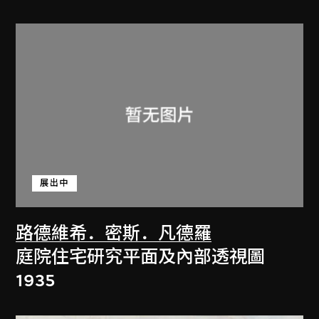
展出中
路德維希．密斯．凡德羅
庭院住宅研究平面及內部透視圖
1935